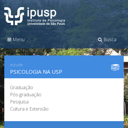
Toggle
Toggle
Menu
Busca
navigation
navigation
estude
PSICOLOGIA NA USP
Graduação
Pós-graduação
Pesquisa
Cultura e Extensão