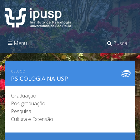
Toggle
Toggle
Menu
Busca
navigation
navigation
estude
PSICOLOGIA NA USP
Graduação
Pós-graduação
Pesquisa
Cultura e Extensão