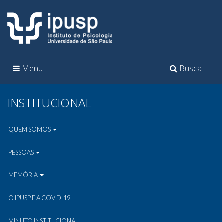
Toggle
Toggle
Menu
Busca
navigation
navigation
INSTITUCIONAL
QUEM SOMOS
PESSOAS
MEMÓRIA
O IPUSP E A COVID-19
MINUTO INSTITUCIONAL