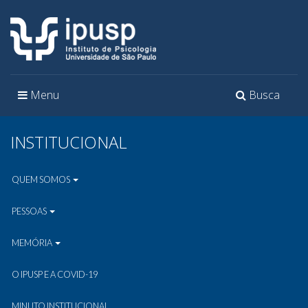
Toggle
Toggle
Menu
Busca
navigation
navigation
INSTITUCIONAL
QUEM SOMOS
PESSOAS
MEMÓRIA
O IPUSP E A COVID-19
MINUTO INSTITUCIONAL