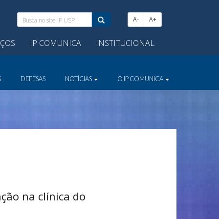
Busca
A-
A+
no
site
IÇOS
IP COMUNICA
INSTITUCIONAL
IP
USP:
S
DEFESAS
NOTÍCIAS
O IP COMUNICA
ção na clínica do