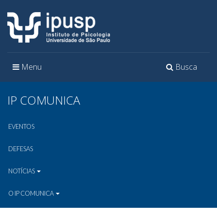
Toggle
Toggle
Menu
Busca
navigation
navigation
IP COMUNICA
EVENTOS
DEFESAS
NOTÍCIAS
O IP COMUNICA