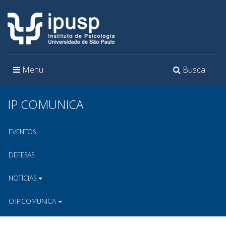
Toggle
Toggle
Menu
Busca
navigation
navigation
IP COMUNICA
EVENTOS
DEFESAS
NOTÍCIAS
O IP COMUNICA