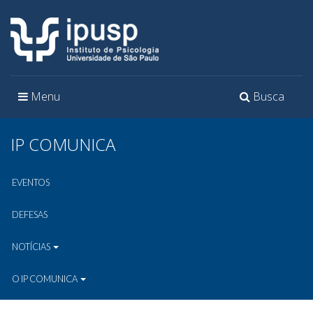
Toggle
Toggle
Menu
Busca
navigation
navigation
IP COMUNICA
EVENTOS
DEFESAS
NOTÍCIAS
O IP COMUNICA