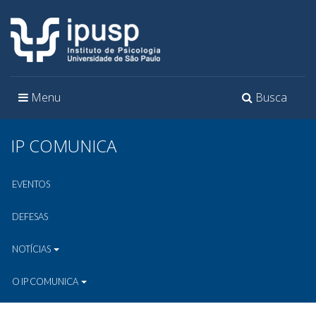
Toggle
Toggle
Menu
Busca
navigation
navigation
IP COMUNICA
EVENTOS
DEFESAS
NOTÍCIAS
O IP COMUNICA