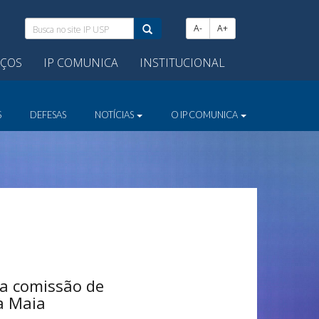
Busca
A-
A+
no
site
IÇOS
IP COMUNICA
INSTITUCIONAL
IP
USP:
S
DEFESAS
NOTÍCIAS
O IP COMUNICA
 a comissão de
da Maia