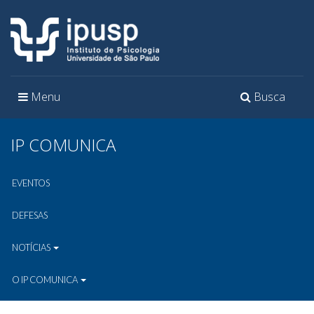
Toggle
Toggle
Menu
Busca
navigation
navigation
IP COMUNICA
EVENTOS
DEFESAS
NOTÍCIAS
O IP COMUNICA