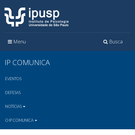
Toggle
Toggle
Menu
Busca
navigation
navigation
IP COMUNICA
EVENTOS
DEFESAS
NOTÍCIAS
O IP COMUNICA