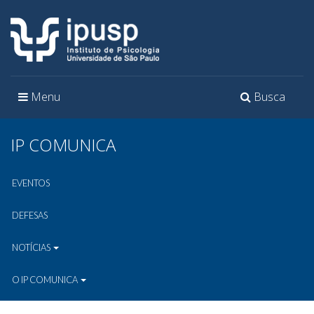
Toggle
Toggle
Menu
Busca
navigation
navigation
IP COMUNICA
EVENTOS
DEFESAS
NOTÍCIAS
O IP COMUNICA