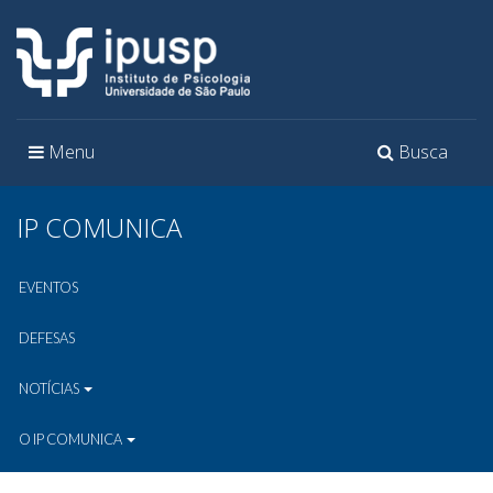
Toggle
Toggle
Menu
Busca
navigation
navigation
IP COMUNICA
EVENTOS
DEFESAS
NOTÍCIAS
O IP COMUNICA