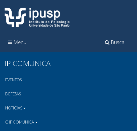
Toggle
Toggle
Menu
Busca
navigation
navigation
IP COMUNICA
EVENTOS
DEFESAS
NOTÍCIAS
O IP COMUNICA