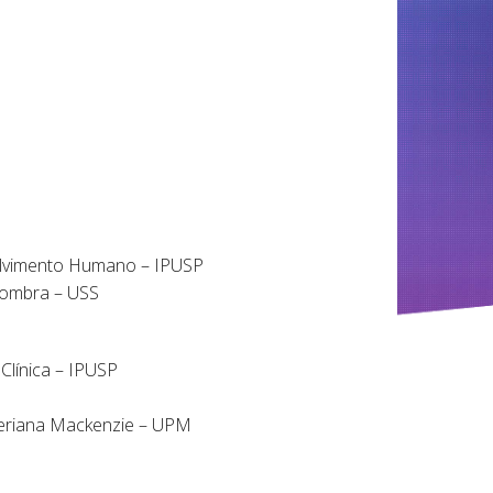
lvimento Humano – IPUSP
ombra – USS
ínica – IPUSP
iteriana Mackenzie – UPM