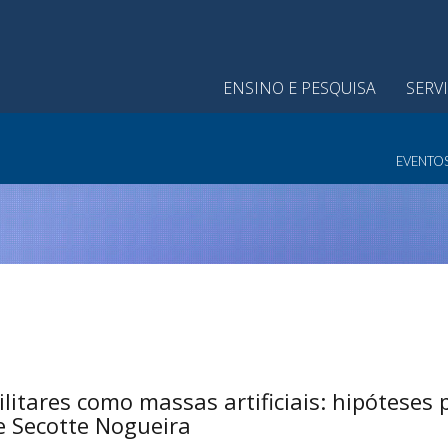
ENSINO E PESQUISA
SERV
EVENTO
litares como massas artificiais: hipóteses 
me Secotte Nogueira