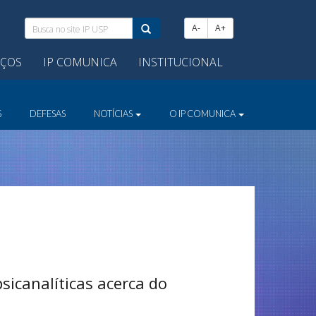
Busca
A-
A+
no
site
IÇOS
IP COMUNICA
INSTITUCIONAL
IP
USP:
S
DEFESAS
NOTÍCIAS
O IP COMUNICA
psicanalíticas acerca do