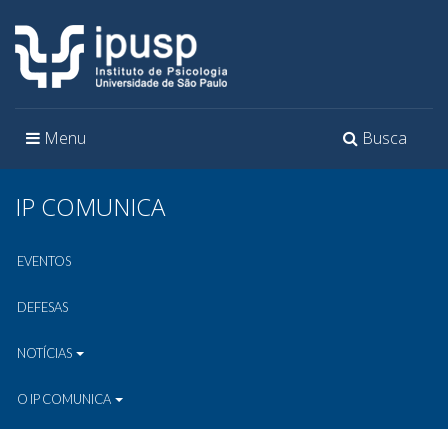
Toggle
Toggle
Menu
Busca
navigation
navigation
IP COMUNICA
EVENTOS
DEFESAS
NOTÍCIAS
O IP COMUNICA