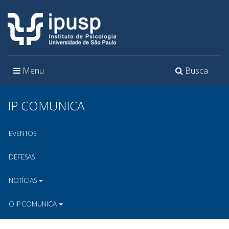
Toggle
Toggle
Menu
Busca
navigation
navigation
IP COMUNICA
EVENTOS
DEFESAS
NOTÍCIAS
O IP COMUNICA