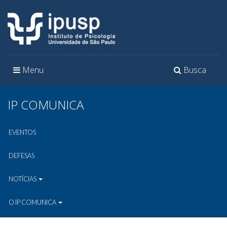
Toggle
Toggle
Menu
Busca
navigation
navigation
IP COMUNICA
EVENTOS
DEFESAS
NOTÍCIAS
O IP COMUNICA