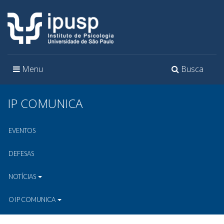
Toggle
Toggle
Menu
Busca
navigation
navigation
IP COMUNICA
EVENTOS
DEFESAS
NOTÍCIAS
O IP COMUNICA