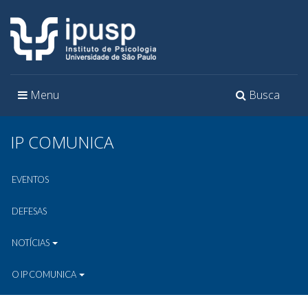
Toggle
Toggle
Menu
Busca
navigation
navigation
IP COMUNICA
EVENTOS
DEFESAS
NOTÍCIAS
O IP COMUNICA