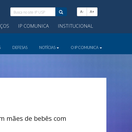
Busca
A-
A+
no
site
IÇOS
IP COMUNICA
INSTITUCIONAL
IP
USP:
S
DEFESAS
NOTÍCIAS
O IP COMUNICA
em mães de bebês com