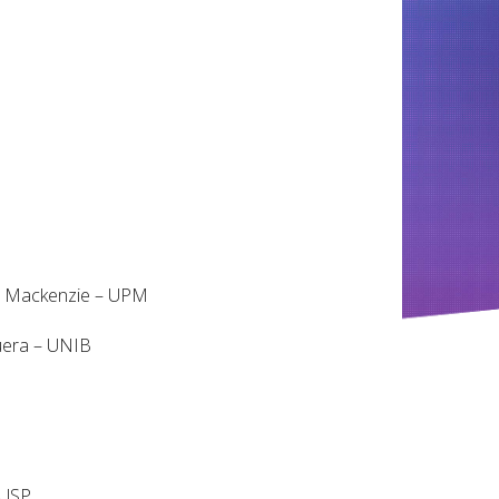
na Mackenzie – UPM
puera – UNIB
PUSP