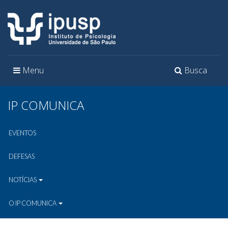
Toggle
Toggle
Menu
Busca
navigation
navigation
IP COMUNICA
EVENTOS
DEFESAS
NOTÍCIAS
O IP COMUNICA