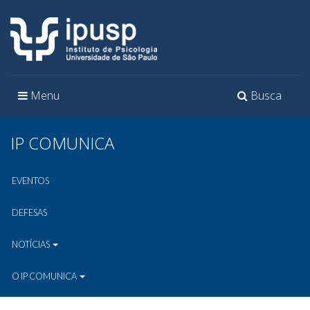
Toggle
Toggle
Menu
Busca
navigation
navigation
IP COMUNICA
EVENTOS
DEFESAS
NOTÍCIAS
O IP COMUNICA