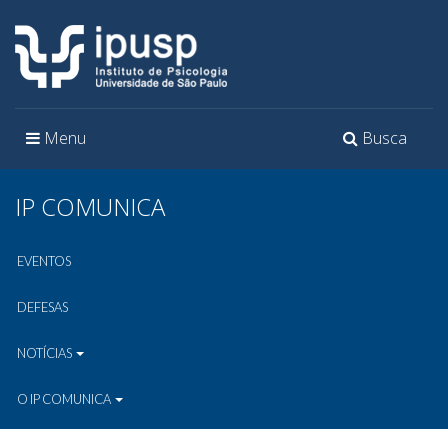
Toggle
Toggle
Menu
Busca
navigation
navigation
IP COMUNICA
EVENTOS
DEFESAS
NOTÍCIAS
O IP COMUNICA