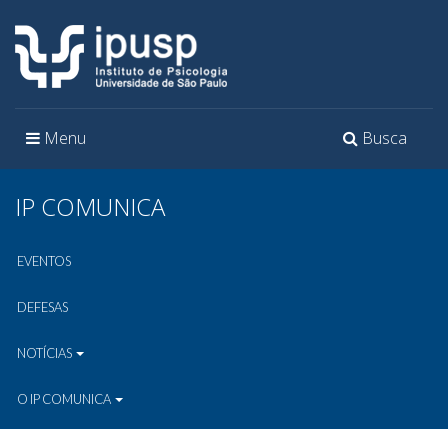
Toggle
Toggle
Menu
Busca
navigation
navigation
IP COMUNICA
EVENTOS
DEFESAS
NOTÍCIAS
O IP COMUNICA