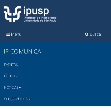
Toggle
Toggle
Menu
Busca
navigation
navigation
IP COMUNICA
EVENTOS
DEFESAS
NOTÍCIAS
O IP COMUNICA