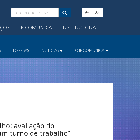
Busca
A-
A+
no
site
IÇOS
IP COMUNICA
INSTITUCIONAL
IP
USP:
S
DEFESAS
NOTÍCIAS
O IP COMUNICA
lho: avaliação do
um turno de trabalho” |