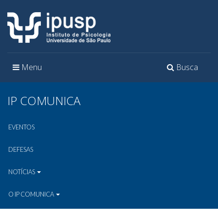
Toggle
Toggle
Menu
Busca
navigation
navigation
IP COMUNICA
EVENTOS
DEFESAS
NOTÍCIAS
O IP COMUNICA