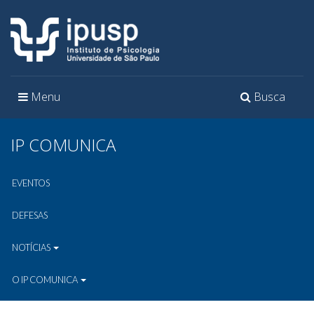
Toggle
Toggle
Menu
Busca
navigation
navigation
IP COMUNICA
EVENTOS
DEFESAS
NOTÍCIAS
O IP COMUNICA