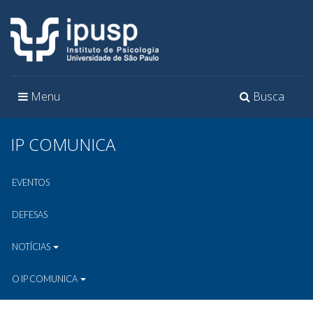
Toggle
Toggle
Menu
Busca
navigation
navigation
IP COMUNICA
EVENTOS
DEFESAS
NOTÍCIAS
O IP COMUNICA