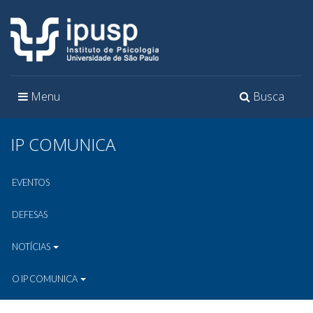
Toggle
Toggle
Menu
Busca
navigation
navigation
IP COMUNICA
EVENTOS
DEFESAS
NOTÍCIAS
O IP COMUNICA