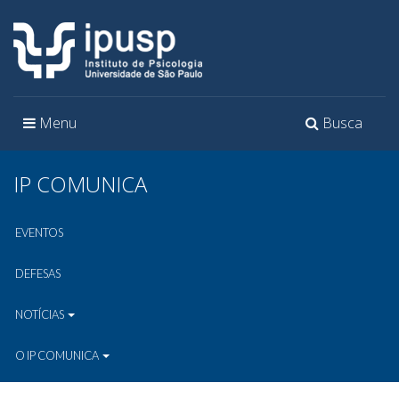
Toggle
Toggle
Menu
Busca
navigation
navigation
IP COMUNICA
EVENTOS
DEFESAS
NOTÍCIAS
O IP COMUNICA