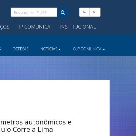
Busca
A-
A+
no
site
IÇOS
IP COMUNICA
INSTITUCIONAL
IP
USP:
S
DEFESAS
NOTÍCIAS
O IP COMUNICA
râmetros autonômicos e
aulo Correia Lima