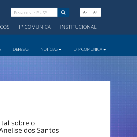
Busca
A-
A+
no
site
IÇOS
IP COMUNICA
INSTITUCIONAL
IP
USP:
S
DEFESAS
NOTÍCIAS
O IP COMUNICA
tal sobre o
nelise dos Santos