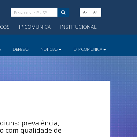
Busca
A-
A+
no
site
IÇOS
IP COMUNICA
INSTITUCIONAL
IP
USP:
S
DEFESAS
NOTÍCIAS
O IP COMUNICA
iuns: prevalência,
ão com qualidade de