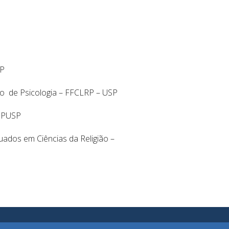
SP
to de Psicologia – FFCLRP – USP
 IPUSP
ados em Ciências da Religião –