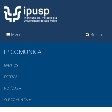
Toggle
Toggle
Menu
Busca
navigation
navigation
IP COMUNICA
EVENTOS
DEFESAS
NOTÍCIAS
O IP COMUNICA