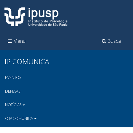
Toggle
Toggle
Menu
Busca
navigation
navigation
IP COMUNICA
EVENTOS
DEFESAS
NOTÍCIAS
O IP COMUNICA