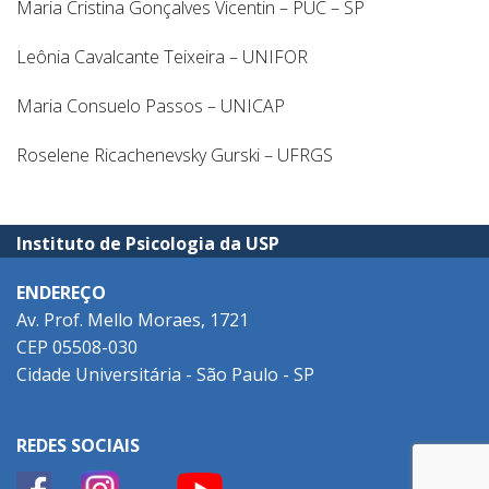
Maria Cristina Gonçalves Vicentin – PUC – SP
Leônia Cavalcante Teixeira – UNIFOR
Maria Consuelo Passos – UNICAP
Roselene Ricachenevsky Gurski – UFRGS
Instituto de Psicologia da USP
ENDEREÇO
Av. Prof. Mello Moraes, 1721
CEP 05508-030
Cidade Universitária - São Paulo - SP
REDES SOCIAIS