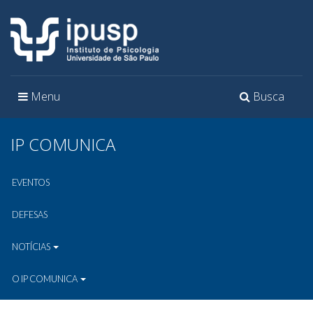
Toggle
Toggle
Menu
Busca
navigation
navigation
IP COMUNICA
EVENTOS
DEFESAS
NOTÍCIAS
O IP COMUNICA