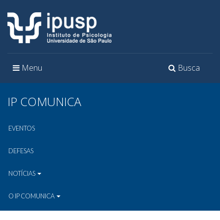
Toggle
Toggle
Menu
Busca
navigation
navigation
IP COMUNICA
EVENTOS
DEFESAS
NOTÍCIAS
O IP COMUNICA