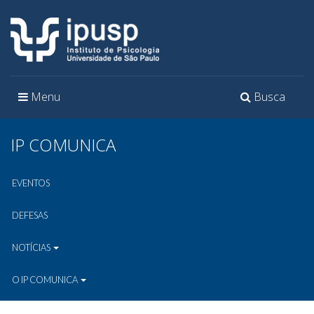
Toggle
Toggle
Menu
Busca
navigation
navigation
IP COMUNICA
EVENTOS
DEFESAS
NOTÍCIAS
O IP COMUNICA