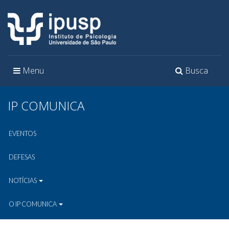
Toggle
Toggle
Menu
Busca
navigation
navigation
IP COMUNICA
EVENTOS
DEFESAS
NOTÍCIAS
O IP COMUNICA