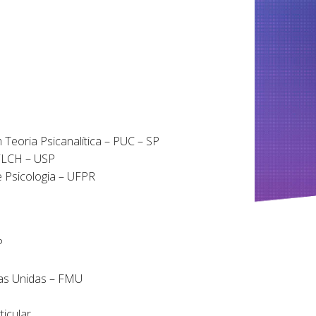
Teoria Psicanalítica – PUC – SP
FFLCH – USP
 Psicologia – UFPR
P
nas Unidas – FMU
icular