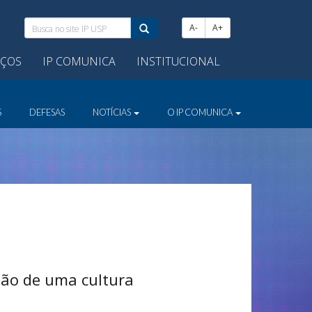
Busca
A-
A+
no
site
IÇOS
IP COMUNICA
INSTITUCIONAL
IP
USP:
S
DEFESAS
NOTÍCIAS
O IP COMUNICA
são de uma cultura