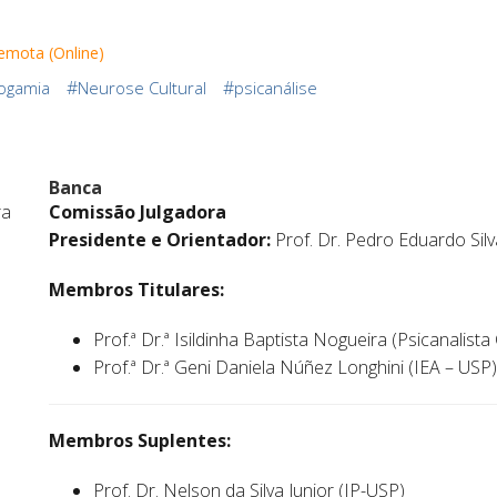
emota (Online)
#
#
ogamia
Neurose Cultural
psicanálise
Banca
ra
Comissão Julgadora
Presidente e Orientador:
Prof. Dr. Pedro Eduardo Sil
Membros Titulares:
Prof.ª Dr.ª Isildinha Baptista Nogueira (Psicanalista 
Prof.ª Dr.ª Geni Daniela Núñez Longhini (IEA – USP)
Membros Suplentes:
Prof. Dr. Nelson da Silva Junior (IP-USP)