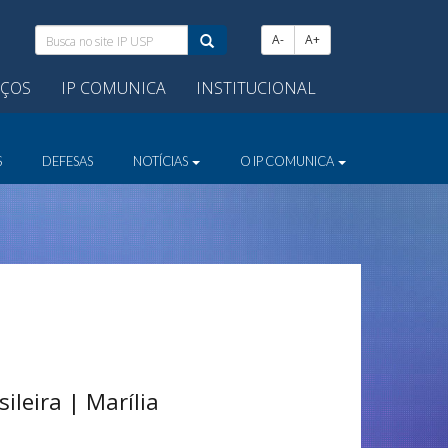
Busca
A-
A+
no
site
IÇOS
IP COMUNICA
INSTITUCIONAL
IP
USP:
S
DEFESAS
NOTÍCIAS
O IP COMUNICA
leira | Marília