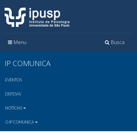
Toggle
Toggle
Menu
Busca
navigation
navigation
IP COMUNICA
EVENTOS
DEFESAS
NOTÍCIAS
O IP COMUNICA