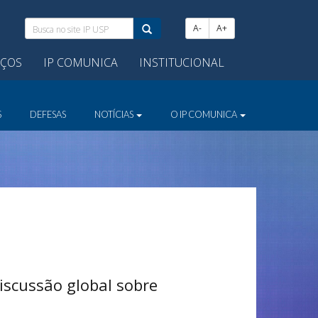
Busca
A-
A+
no
site
IÇOS
IP COMUNICA
INSTITUCIONAL
IP
USP:
S
DEFESAS
NOTÍCIAS
O IP COMUNICA
iscussão global sobre