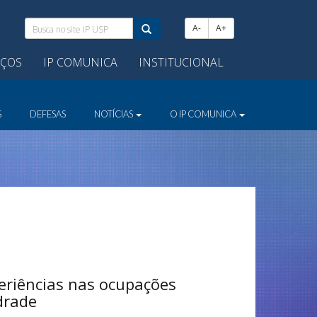
Busca
A-
A+
no
site
IÇOS
IP COMUNICA
INSTITUCIONAL
IP
USP:
S
DEFESAS
NOTÍCIAS
O IP COMUNICA
eriências nas ocupações
drade