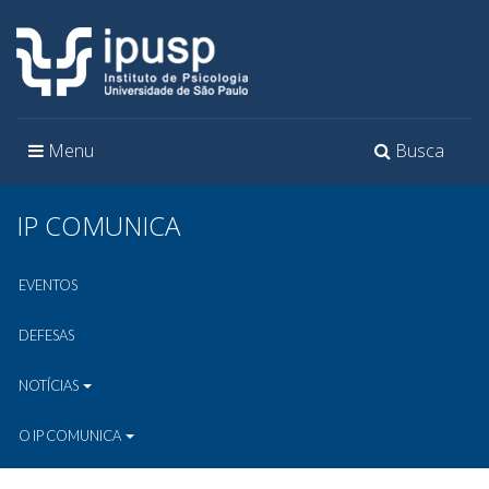
Toggle
Toggle
Menu
Busca
navigation
navigation
IP COMUNICA
EVENTOS
DEFESAS
NOTÍCIAS
O IP COMUNICA