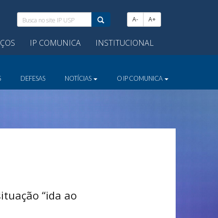
Busca
A-
A+
no
site
IÇOS
IP COMUNICA
INSTITUCIONAL
IP
USP:
S
DEFESAS
NOTÍCIAS
O IP COMUNICA
ituação “ida ao