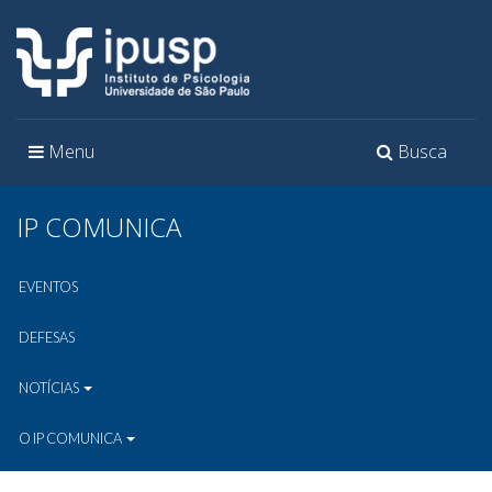
Toggle
Toggle
Menu
Busca
navigation
navigation
IP COMUNICA
EVENTOS
DEFESAS
NOTÍCIAS
O IP COMUNICA